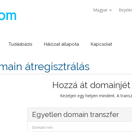
Magyar
Bejele
Tudásbázis
Hálózat állapota
Kapcsolat
ain átregisztrálás
Hozzá át domainjét
Kezeljen egy helyen mindent. A trans
Egyetlen domain transzfer
Domain név