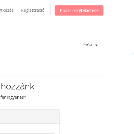
ntkezés
Regisztráció
Kosár megtekintése
Fiók
 hozzánk
zfer ingyenes*