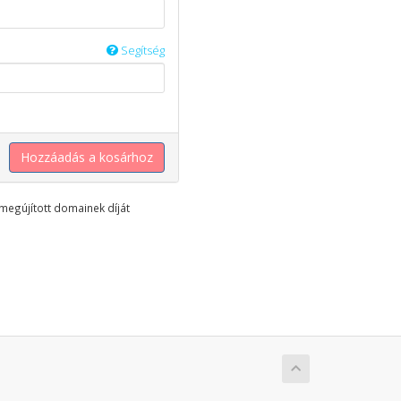
Segítség
Hozzáadás a kosárhoz
megújított domainek díját