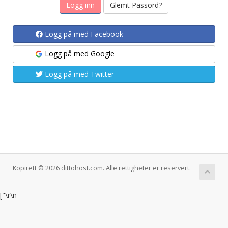
Glemt Passord?
Logg på med Facebook
Logg på med Google
Logg på med Twitter
Kopirett © 2026 dittohost.com. Alle rettigheter er reservert.
["
\r\n