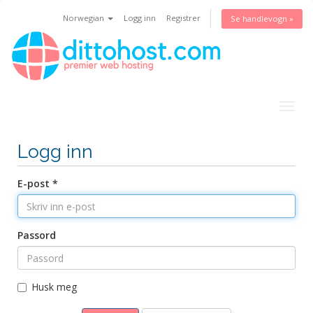
Norwegian
Logg inn
Registrer
Se handlevogn »
Togg
navig
Logg inn
E-post *
Passord
Husk meg